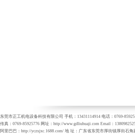
东莞市正工机电设备科技有限公司 手机：13431114914 电话：0769-85925
传真：0769-85925776 网址：http://www.gdliuhuaji.com
Email：138098252
阿里巴巴：http://yczxjxc.1688.com/ 地 址：广东省东莞市厚街镇厚街石角