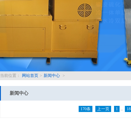
当前位置：
网站首页
>
新闻中心
>
新闻中心
170条
上一页
1
..
18