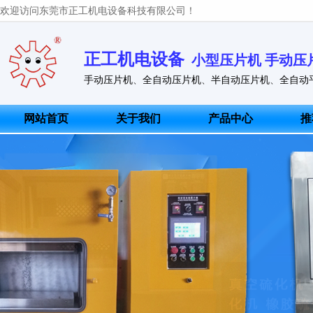
欢迎访问东莞市正工机电设备科技有限公司！
正工机电设备
小型压片机 手动压
手动压片机
、
全自动压片机
、
半自动压片机
、
全自动
网站首页
关于我们
产品中心
推