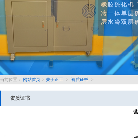
当前位置：
网站首页
>
关于正工
>
资质证书
>
资质证书